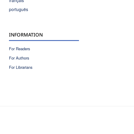
français
português
INFORMATION
For Readers
For Authors
For Librarians
ISSN 2810-6040 electronic version
ISSN 0717-9618 printed version