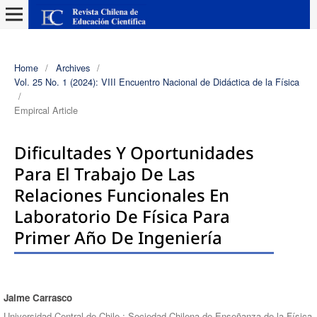
Home
/
Archives
/
Vol. 25 No. 1 (2024): VIII Encuentro Nacional de Didáctica de la Física
/
Empircal Article
Dificultades Y Oportunidades
Para El Trabajo De Las
Relaciones Funcionales En
Laboratorio De Física Para
Primer Año De Ingeniería
Jaime Carrasco
Authors
Universidad Central de Chile ; Sociedad Chilena de Enseñanza de la Física