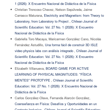
1 (2026): X Encuentro Nacional de Didáctica de la Física
Christian Troncoso Chavez, Nelson Sepúlveda, Jaime
Carrasco Maturana,
Electricity and Magnetism: from Theory to
Laboratory, from Laboratory to Project
,
Chilean Journal of
Scientific Education: Vol. 27 No. 1 (2026): X Encuentro
Nacional de Didáctica de la Física
Gabriella Toro Macaya, Maricarmen González Cano, Nicolás
Fernández Astudillo,
Una forma fácil de construir 3D ISLE
video physics labs con análisis integrado
,
Chilean Journal of
Scientific Education: Vol. 27 No. 1 (2026): X Encuentro
Nacional de Didáctica de la Física
Elizabeth Villanueva,
BOARD GAME FOR ACTIVE
LEARNING OF PHYSICAL MAGNITUDES: "FÍSICA
MENTES" PROTOTYPE
,
Chilean Journal of Scientific
Education: Vol. 27 No. 1 (2026): X Encuentro Nacional de
Didáctica de la Física
Carlos González-Olave, Fernanda Alarcón González,
Coenseñanza en Física: Desafíos y Oportunidades en un
Contexto Inclusivo
,
Chilean Journal of Scientific Education: