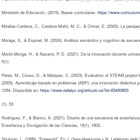
Ministerio de Educación. (2015). Bases curriculares.
https://www.curriculum
Miralles-Cardona, C., Cardona Moltó, M. C., & Chiner, E. (2020). La perspec
Moraga, S., & Espinet, M. (2024). Análisis semántico y cognitivo de secuen
Morón-Monge, H., & Navarro, P. D. (2021). De la innovación docente univers
5(1).
Pérez, M., Couso, D., & Márquez, C. (2023). Evaluation of STEAM project-
(2005). Aprendizaje basado en problemas (ABP): una innovación didáctica p
1294. Disponible en:
https://www.redalyc.org/articulo.oa?id=83400803
(1), 53.
Rodríguez, F., & Blanco, A. (2021). Diseño de una secuencia de enseñanza-
Enseñanza y Divulgación de las Ciencias, 18(1), 1803.
Shulman, L. (1999), “Foreword”. En J. Gess-Newsome y N. Lederman (eds.)