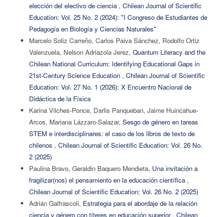
elección del electivo de ciencia
,
Chilean Journal of Scientific
Education: Vol. 25 No. 2 (2024): "I Congreso de Estudiantes de
Pedagogía en Biología y Ciencias Naturales"
Marcelo Soliz Carreño, Carlos Paiva Sánchez, Rodolfo Ortiz
Valenzuela, Nelson Adriazola Jerez,
Quantum Literacy and the
Chilean National Curriculum: Identifying Educational Gaps in
21st-Century Science Education
,
Chilean Journal of Scientific
Education: Vol. 27 No. 1 (2026): X Encuentro Nacional de
Didáctica de la Física
Karina Vilches-Ponce, Darlis Panqueban, Jaime Huincahue-
Arcos, Mariana Lázzaro-Salazar,
Sesgo de género en tareas
STEM e interdisciplinares: el caso de los libros de texto de
chilenos
,
Chilean Journal of Scientific Education: Vol. 26 No.
2 (2025)
Paulina Bravo, Geraldin Baquero Mendieta,
Una invitación a
fragilizar(nos) el pensamiento en la educación científica
,
Chilean Journal of Scientific Education: Vol. 26 No. 2 (2025)
Adrián Galfrascoli,
Estrategia para el abordaje de la relación
ciencia y género con títeres en educación superior
,
Chilean