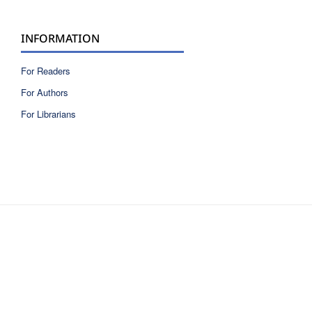
INFORMATION
For Readers
For Authors
For Librarians
ISSN 2810-6040 electronic version
ISSN 0717-9618 printed version