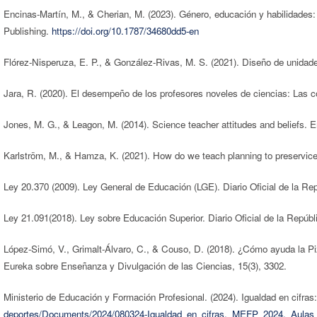
Encinas-Martín, M., & Cherian, M. (2023). Género, educación y habilidades
Publishing.
https://doi.org/10.1787/34680dd5-en
Flórez-Nisperuza, E. P., & González-Rivas, M. S. (2021). Diseño de unidade
Jara, R. (2020). El desempeño de los profesores noveles de ciencias: Las co
Jones, M. G., & Leagon, M. (2014). Science teacher attitudes and beliefs. 
Karlström, M., & Hamza, K. (2021). How do we teach planning to preservice 
Ley 20.370 (2009). Ley General de Educación (LGE). Diario Oficial de la Rep
Ley 21.091(2018). Ley sobre Educación Superior. Diario Oficial de la Repúbli
López-Simó, V., Grimalt-Álvaro, C., & Couso, D. (2018). ¿Cómo ayuda la Piza
Eureka sobre Enseñanza y Divulgación de las Ciencias, 15(3), 3302.
Ministerio de Educación y Formación Profesional. (2024). Igualdad en cifras:
deportes/Documents/2024/080324-Igualdad_en_cifras._MEFP_2024._Aulas_p