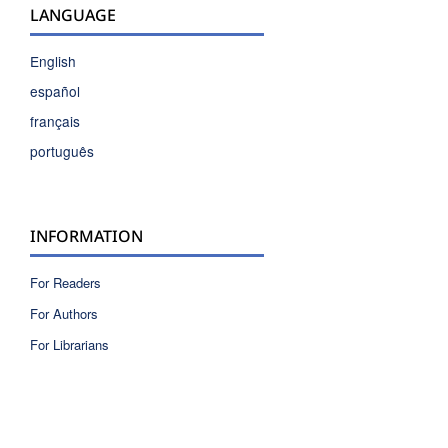
LANGUAGE
English
español
français
português
INFORMATION
For Readers
For Authors
For Librarians
ISSN 2810-6040 electronic version
ISSN 0717-9618 printed version