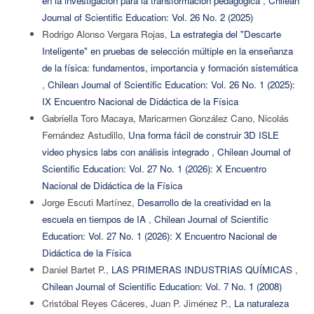
en la investigación para la transformación pedagógica
,
Chilean
Journal of Scientific Education: Vol. 26 No. 2 (2025)
Rodrigo Alonso Vergara Rojas,
La estrategia del "Descarte
Inteligente" en pruebas de selección múltiple en la enseñanza
de la física: fundamentos, importancia y formación sistemática
,
Chilean Journal of Scientific Education: Vol. 26 No. 1 (2025):
IX Encuentro Nacional de Didáctica de la Física
Gabriella Toro Macaya, Maricarmen González Cano, Nicolás
Fernández Astudillo,
Una forma fácil de construir 3D ISLE
video physics labs con análisis integrado
,
Chilean Journal of
Scientific Education: Vol. 27 No. 1 (2026): X Encuentro
Nacional de Didáctica de la Física
Jorge Escuti Martínez,
Desarrollo de la creatividad en la
escuela en tiempos de IA
,
Chilean Journal of Scientific
Education: Vol. 27 No. 1 (2026): X Encuentro Nacional de
Didáctica de la Física
Daniel Bartet P.,
LAS PRIMERAS INDUSTRIAS QUÍMICAS
,
Chilean Journal of Scientific Education: Vol. 7 No. 1 (2008)
Cristóbal Reyes Cáceres, Juan P. Jiménez P.,
La naturaleza