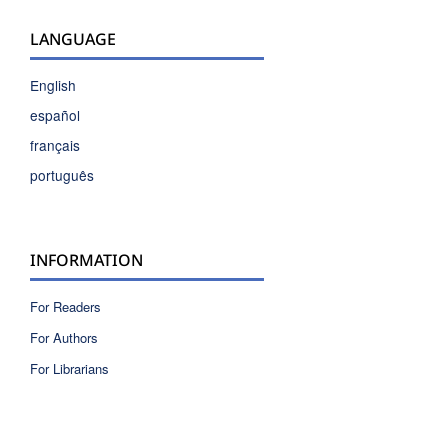
LANGUAGE
English
español
français
português
INFORMATION
For Readers
For Authors
For Librarians
ISSN 2810-6040 electronic version