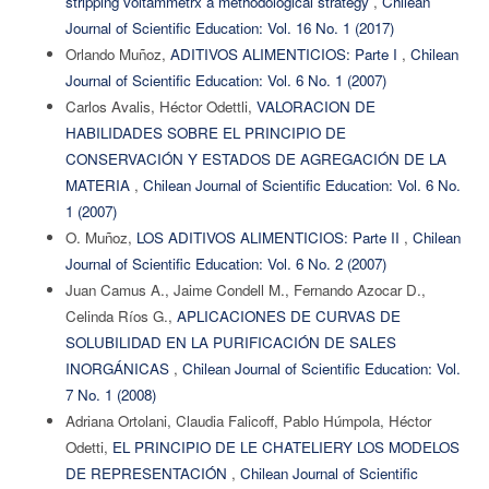
stripping voltammetrx a methodological strategy
,
Chilean
Journal of Scientific Education: Vol. 16 No. 1 (2017)
Orlando Muñoz,
ADITIVOS ALIMENTICIOS: Parte I
,
Chilean
Journal of Scientific Education: Vol. 6 No. 1 (2007)
Carlos Avalis, Héctor Odettli,
VALORACION DE
HABILIDADES SOBRE EL PRINCIPIO DE
CONSERVACIÓN Y ESTADOS DE AGREGACIÓN DE LA
MATERIA
,
Chilean Journal of Scientific Education: Vol. 6 No.
1 (2007)
O. Muñoz,
LOS ADITIVOS ALIMENTICIOS: Parte II
,
Chilean
Journal of Scientific Education: Vol. 6 No. 2 (2007)
Juan Camus A., Jaime Condell M., Fernando Azocar D.,
Celinda Ríos G.,
APLICACIONES DE CURVAS DE
SOLUBILIDAD EN LA PURIFICACIÓN DE SALES
INORGÁNICAS
,
Chilean Journal of Scientific Education: Vol.
7 No. 1 (2008)
Adriana Ortolani, Claudia Falicoff, Pablo Húmpola, Héctor
Odetti,
EL PRINCIPIO DE LE CHATELIERY LOS MODELOS
DE REPRESENTACIÓN
,
Chilean Journal of Scientific