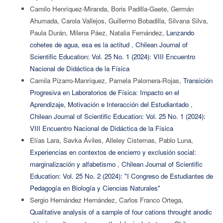
Camilo Henríquez-Miranda, Boris Padilla-Gaete, Germán
Ahumada, Carola Vallejos, Guillermo Bobadilla, Silvana Silva,
Paula Durán, Milena Páez, Natalia Fernández,
Lanzando
cohetes de agua, esa es la actitud
,
Chilean Journal of
Scientific Education: Vol. 25 No. 1 (2024): VIII Encuentro
Nacional de Didáctica de la Física
Camila Pizarro-Manríquez, Pamela Palomera-Rojas,
Transición
Progresiva en Laboratorios de Física: Impacto en el
Aprendizaje, Motivación e Interacción del Estudiantado
,
Chilean Journal of Scientific Education: Vol. 25 No. 1 (2024):
VIII Encuentro Nacional de Didáctica de la Física
Elías Lara, Savka Áviles, Alleley Cisternas, Pablo Luna,
Experiencias en contextos de encierro y exclusión social:
marginalización y alfabetismo
,
Chilean Journal of Scientific
Education: Vol. 25 No. 2 (2024): "I Congreso de Estudiantes de
Pedagogía en Biología y Ciencias Naturales"
Sergio Hernández Hernández, Carlos Franco Ortega,
Qualitative analysis of a sample of four cations throught anodic