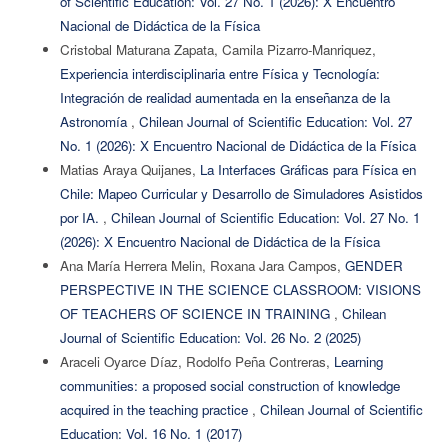
of Scientific Education: Vol. 27 No. 1 (2026): X Encuentro
Nacional de Didáctica de la Física
Cristobal Maturana Zapata, Camila Pizarro-Manriquez,
Experiencia interdisciplinaria entre Física y Tecnología:
Integración de realidad aumentada en la enseñanza de la
Astronomía
,
Chilean Journal of Scientific Education: Vol. 27
No. 1 (2026): X Encuentro Nacional de Didáctica de la Física
Matias Araya Quijanes,
La Interfaces Gráficas para Física en
Chile: Mapeo Curricular y Desarrollo de Simuladores Asistidos
por IA.
,
Chilean Journal of Scientific Education: Vol. 27 No. 1
(2026): X Encuentro Nacional de Didáctica de la Física
Ana María Herrera Melin, Roxana Jara Campos,
GENDER
PERSPECTIVE IN THE SCIENCE CLASSROOM: VISIONS
OF TEACHERS OF SCIENCE IN TRAINING
,
Chilean
Journal of Scientific Education: Vol. 26 No. 2 (2025)
Araceli Oyarce Díaz, Rodolfo Peña Contreras,
Learning
communities: a proposed social construction of knowledge
acquired in the teaching practice
,
Chilean Journal of Scientific
Education: Vol. 16 No. 1 (2017)