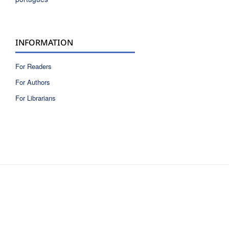
INFORMATION
For Readers
For Authors
For Librarians
ISSN 2810-6040 electronic version
ISSN 0717-9618 printed version