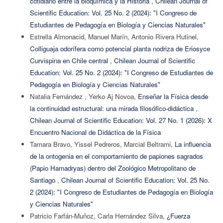
cotidiano entre la bioquímica y la Historia
,
Chilean Journal of
Scientific Education: Vol. 25 No. 2 (2024): "I Congreso de
Estudiantes de Pedagogía en Biología y Ciencias Naturales"
Estrella Almonacid, Manuel Marín, Antonio Rivera Hutinel,
Colliguaja odorífera como potencial planta nodriza de Eriosyce
Curvispina en Chile central
,
Chilean Journal of Scientific
Education: Vol. 25 No. 2 (2024): "I Congreso de Estudiantes de
Pedagogía en Biología y Ciencias Naturales"
Natalia Fernández , Yerko Aj Novoa,
Enseñar la Física desde
la continuidad estructural: una mirada filosófico-didáctica
,
Chilean Journal of Scientific Education: Vol. 27 No. 1 (2026): X
Encuentro Nacional de Didáctica de la Física
Tamara Bravo, Yissel Pedreros, Marcial Beltrami,
La influencia
de la ontogenia en el comportamiento de papiones sagrados
(Papio Hamadryas) dentro del Zoológico Metropolitano de
Santiago
,
Chilean Journal of Scientific Education: Vol. 25 No.
2 (2024): "I Congreso de Estudiantes de Pedagogía en Biología
y Ciencias Naturales"
Patricio Farfán-Muñoz, Carla Hernández Silva,
¿Fuerza