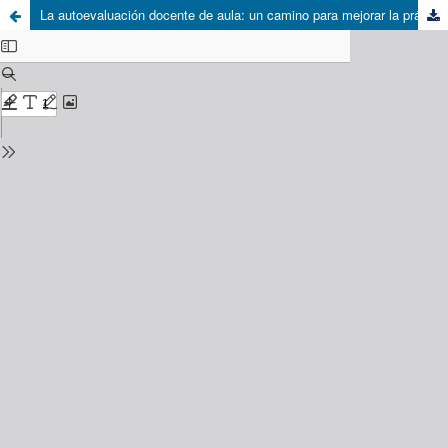
La autoevaluación docente de aula: un camino para mejorar la práctica educativa