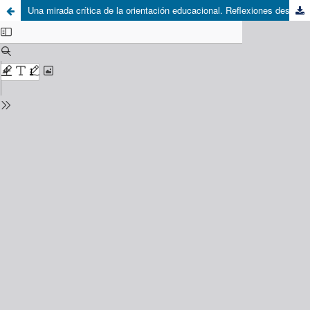
Una mirada crítica de la orientación educacional. Reflexiones desde un interés praxeológico y emancipador del conocimiento