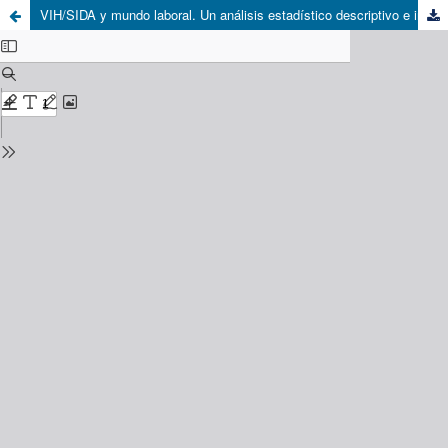
VIH/SIDA y mundo laboral. Un análisis estadístico descriptivo e inferencial en 15 empresas de servicios de la región Metropolitana