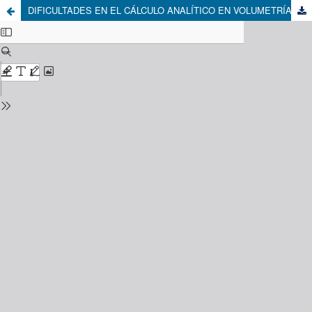
DIFICULTADES EN EL CÁLCULO ANALÍTICO EN VOLUMETRÍAS DE OXIDACIÓN-REDUCCIÓN