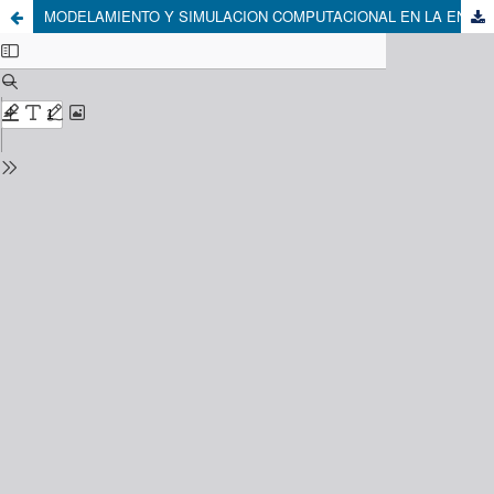
MODELAMIENTO Y SIMULACION COMPUTACIONAL EN LA ENSEÑANZA Y APRENDIZAJE DE LA FÍSICA