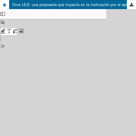
Ocre ULS: una propuesta que impacta en la motivación por el aprendizaje de la física experimental de estudiantes de la región de Coquimbo por medio de estaciones meteorológicas