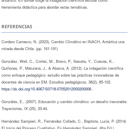
antártico. En donde surge la indagación científica escolar como
herramienta didáctica para abordar estas temáticas.
REFERENCIAS
Cordero Carrasco, N. (2023). Cambio Climático en INACH, Antártica una
mirada desde Chile. (pp. 161-191)
González, Weil, C., Cortéz, M., Bravo, P., Ibaceta, Y., Cuevas, K.,
Quiñones, P., Maturana, J., & Abarca, A. (2012). La indagación científica
como enfoque pedagógico: estudio sobre las prácticas innovadoras de
docentes de ciencia en EM. Estudios pedagógicos, 38(2), 85-102.
https://dx.doi.org/10.4067/S0718-07052012000200006
.
Gonzáles, E., (2007). Educación y cambio climático: un desafío inexorable.
Trayectorias, IX (25), 33-44.
Hernández Sampieri, R., Fernández Collado, C., Baptista, Lucia, P. (2014)
El Inicio del Proceso Cualitativo. En Hernández Sampieri, (6ta Ed.)