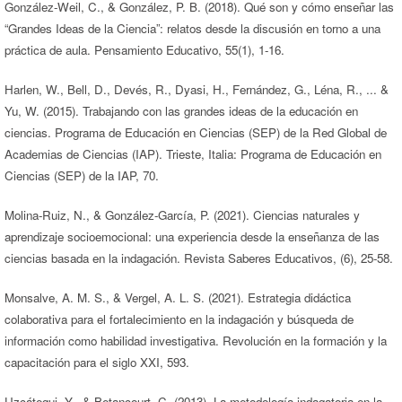
González-Weil, C., & González, P. B. (2018). Qué son y cómo enseñar las
“Grandes Ideas de la Ciencia”: relatos desde la discusión en torno a una
práctica de aula. Pensamiento Educativo, 55(1), 1-16.
Harlen, W., Bell, D., Devés, R., Dyasi, H., Fernández, G., Léna, R., ... &
Yu, W. (2015). Trabajando con las grandes ideas de la educación en
ciencias. Programa de Educación en Ciencias (SEP) de la Red Global de
Academias de Ciencias (IAP). Trieste, Italia: Programa de Educación en
Ciencias (SEP) de la IAP, 70.
Molina-Ruiz, N., & González-García, P. (2021). Ciencias naturales y
aprendizaje socioemocional: una experiencia desde la enseñanza de las
ciencias basada en la indagación. Revista Saberes Educativos, (6), 25-58.
Monsalve, A. M. S., & Vergel, A. L. S. (2021). Estrategia didáctica
colaborativa para el fortalecimiento en la indagación y búsqueda de
información como habilidad investigativa. Revolución en la formación y la
capacitación para el siglo XXI, 593.
Uzcátegui, Y., & Betancourt, C. (2013). La metodología indagatoria en la