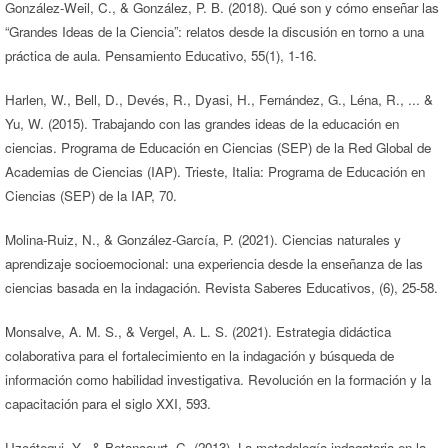
González-Weil, C., & González, P. B. (2018). Qué son y cómo enseñar las
“Grandes Ideas de la Ciencia”: relatos desde la discusión en torno a una
práctica de aula. Pensamiento Educativo, 55(1), 1-16.
Harlen, W., Bell, D., Devés, R., Dyasi, H., Fernández, G., Léna, R., ... &
Yu, W. (2015). Trabajando con las grandes ideas de la educación en
ciencias. Programa de Educación en Ciencias (SEP) de la Red Global de
Academias de Ciencias (IAP). Trieste, Italia: Programa de Educación en
Ciencias (SEP) de la IAP, 70.
Molina-Ruiz, N., & González-García, P. (2021). Ciencias naturales y
aprendizaje socioemocional: una experiencia desde la enseñanza de las
ciencias basada en la indagación. Revista Saberes Educativos, (6), 25-58.
Monsalve, A. M. S., & Vergel, A. L. S. (2021). Estrategia didáctica
colaborativa para el fortalecimiento en la indagación y búsqueda de
información como habilidad investigativa. Revolución en la formación y la
capacitación para el siglo XXI, 593.
Uzcátegui, Y., & Betancourt, C. (2013). La metodología indagatoria en la