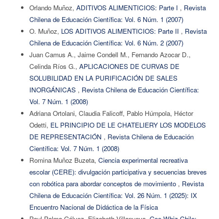
Orlando Muñoz,
ADITIVOS ALIMENTICIOS: Parte I
,
Revista
Chilena de Educación Científica: Vol. 6 Núm. 1 (2007)
O. Muñoz,
LOS ADITIVOS ALIMENTICIOS: Parte II
,
Revista
Chilena de Educación Científica: Vol. 6 Núm. 2 (2007)
Juan Camus A., Jaime Condell M., Fernando Azocar D.,
Celinda Ríos G.,
APLICACIONES DE CURVAS DE
SOLUBILIDAD EN LA PURIFICACIÓN DE SALES
INORGÁNICAS
,
Revista Chilena de Educación Científica:
Vol. 7 Núm. 1 (2008)
Adriana Ortolani, Claudia Falicoff, Pablo Húmpola, Héctor
Odetti,
EL PRINCIPIO DE LE CHATELIERY LOS MODELOS
DE REPRESENTACIÓN
,
Revista Chilena de Educación
Científica: Vol. 7 Núm. 1 (2008)
Romina Muñoz Buzeta,
Ciencia experimental recreativa
escolar (CERE): divulgación participativa y secuencias breves
con robótica para abordar conceptos de movimiento
,
Revista
Chilena de Educación Científica: Vol. 26 Núm. 1 (2025): IX
Encuentro Nacional de Didáctica de la Física
Paul Palma Gálvez, Elizabeth Villanueva,
Gee Whiz Chile: