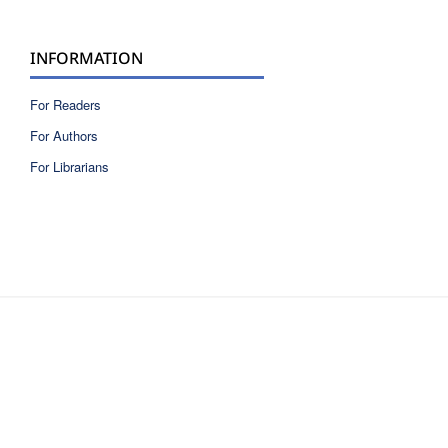
INFORMATION
For Readers
For Authors
For Librarians
ISSN 2810-6040 electronic version
ISSN 0717-9618 printed version