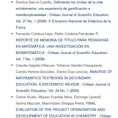
Danitza García Castillo,
Definiendo los límites de la vida
extraterrestre: una experiencia de gamificación e
interdisciplinariedad
,
Chilean Journal of Scientific Education:
Vol. 27 No. 1 (2026): X Encuentro Nacional de Didáctica de la
Física
Fernando Córdova-Lepe, Pedro Córdova-Fernández P.,
REPORTE DE MEMORIA DE TÍTULO PARA PEDAGOGÍA
EN MATEMÁTICA. UNA INVESTIGACIÓN EN
BIOMATEMÁTICA
,
Chilean Journal of Scientific Education:
Vol. 7 No. 1 (2008)
Claudia Gajardo-Villacura, Yohanna Garrido-Cheuquiante,
Camila Herrera-González, Danilo Díaz-Levicoy,
ANALYSIS OF
MATHEMATICS TEXTBOOKS IN SECONDARY
EDUCATION: A SYSTEMATIC REVIEW
,
Chilean Journal of
Scientific Education: Vol. 24 No. 1 (2023)
Carlos Avalis, Mauren Fuentes Mora, Domingo Liprandi,
Vanina Mazzieri, Maximiliano Shiappa Pietra,
FINAL
EVALUATION OF THE PROJECT OFINNOVATION AND
DEVELOPMENT OF EDUCATION IN CHEMISTRY
,
Chilean