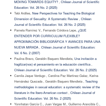
MOVING TOWARDS EQUITY?
,
Chilean Journal of Scientific
Education: Vol. 26 No. 2 (2025)
Tebi Ardiles,
New Perspectives for Teaching the Biological
Dimension of Sexuality: A Systematic Review
,
Chilean
Journal of Scientific Education: Vol. 26 No. 2 (2025)
Pamela Ramírez V., Fernando Córdova Lepe,
¿QUE
ENTENDER POR CURRICULUM FLEXIBLE?
APROXIMACIÓN BIBLIOGRÁFICA Y AVANCES PARA UNA
NUEVA MIRADA
,
Chilean Journal of Scientific Education:
Vol. 6 No. 2 (2007)
Paulina Bravo, Geraldin Baquero Mendieta,
Una invitación a
fragilizar(nos) el pensamiento en la educación científica
,
Chilean Journal of Scientific Education: Vol. 26 No. 2 (2025)
Camila Jaque Verdugo , Carolina Paz Martinez-Galaz, Karina
Hernández Quezada , Geraldin Baquero Mendieta ,
Teaching
methodologies in sexual education: a systematic review of the
literature in the Ibero-American context
,
Chilean Journal of
Scientific Education: Vol. 26 No. 2 (2025)
Yonnhatan García C., Juan Vargas M., Guillermo Arancibla C.,