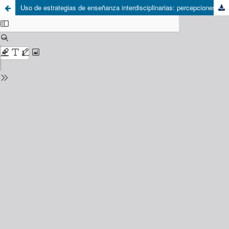
Uso de estrategias de enseñanza interdisciplinarias: percepciones del estudiantado sobre su aprendizaje a partir de la implementación de un proyecto ABP sobre contaminación acústica