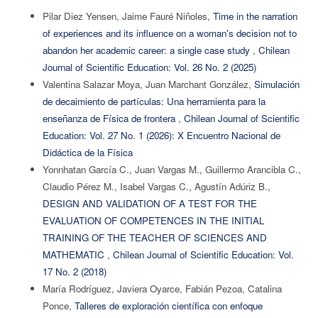
Pilar Diez Yensen, Jaime Fauré Niñoles,
Time in the narration
of experiences and its influence on a woman's decision not to
abandon her academic career: a single case study
,
Chilean
Journal of Scientific Education: Vol. 26 No. 2 (2025)
Valentina Salazar Moya, Juan Marchant González,
Simulación
de decaimiento de partículas: Una herramienta para la
enseñanza de Física de frontera
,
Chilean Journal of Scientific
Education: Vol. 27 No. 1 (2026): X Encuentro Nacional de
Didáctica de la Física
Yonnhatan García C., Juan Vargas M., Guillermo Arancibla C.,
Claudio Pérez M., Isabel Vargas C., Agustín Adúriz B.,
DESIGN AND VALIDATION OF A TEST FOR THE
EVALUATION OF COMPETENCES IN THE INITIAL
TRAINING OF THE TEACHER OF SCIENCES AND
MATHEMATIC
,
Chilean Journal of Scientific Education: Vol.
17 No. 2 (2018)
María Rodríguez, Javiera Oyarce, Fabián Pezoa, Catalina
Ponce,
Talleres de exploración científica con enfoque