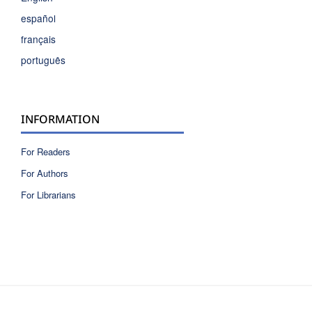
español
français
português
INFORMATION
For Readers
For Authors
For Librarians
ISSN 2810-6040 electronic version
ISSN 0717-9618 printed version