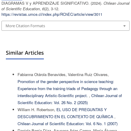
DIAGRAMAS V y APRENDIZAJE SIGNIFICATIVO. (2024).
Chilean Journal
of Scientific Education
,
6
(2), 3-12.
https://revistas.umce.cl/index.php/RChEC/article/view/3011
More Citation Formats
Similar Articles
Fabianna Otárola Benavides, Valentina Ruiz Olivares,
Promotion of the gender perspective in science teaching:
Experience from the training triads of Pedagogy through an
interdisciplinary Artistic-Scientific project.
,
Chilean Journal of
Scientific Education: Vol. 26 No. 2 (2025)
William H. Robertson,
EL USO DE PREGUNTAS Y
DESCUBRIMIENTO EN EL CONTEXTO DE QUÍMICA
,
Chilean Journal of Scientific Education: Vol. 6 No. 1 (2007)
Daniela Barría Díaz, Azucena Arias-Correa, María Álvarez-