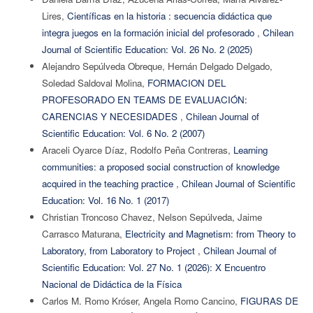
Lires,
Científicas en la historia : secuencia didáctica que
integra juegos en la formación inicial del profesorado
,
Chilean
Journal of Scientific Education: Vol. 26 No. 2 (2025)
Alejandro Sepúlveda Obreque, Hernán Delgado Delgado,
Soledad Saldoval Molina,
FORMACION DEL
PROFESORADO EN TEAMS DE EVALUACIÓN:
CARENCIAS Y NECESIDADES
,
Chilean Journal of
Scientific Education: Vol. 6 No. 2 (2007)
Araceli Oyarce Díaz, Rodolfo Peña Contreras,
Learning
communities: a proposed social construction of knowledge
acquired in the teaching practice
,
Chilean Journal of Scientific
Education: Vol. 16 No. 1 (2017)
Christian Troncoso Chavez, Nelson Sepúlveda, Jaime
Carrasco Maturana,
Electricity and Magnetism: from Theory to
Laboratory, from Laboratory to Project
,
Chilean Journal of
Scientific Education: Vol. 27 No. 1 (2026): X Encuentro
Nacional de Didáctica de la Física
Carlos M. Romo Króser, Angela Romo Cancino,
FIGURAS DE