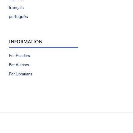
français
português
INFORMATION
For Readers
For Authors
For Librarians
ISSN 2810-6040 electronic version
ISSN 0717-9618 printed version