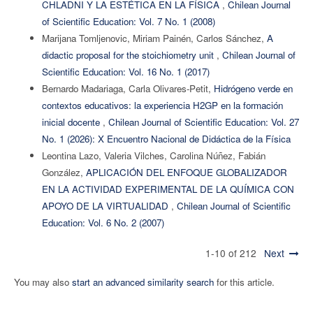
CHLADNI Y LA ESTÉTICA EN LA FÍSICA
,
Chilean Journal
of Scientific Education: Vol. 7 No. 1 (2008)
Marijana Tomljenovic, Miriam Painén, Carlos Sánchez,
A
didactic proposal for the stoichiometry unit
,
Chilean Journal of
Scientific Education: Vol. 16 No. 1 (2017)
Bernardo Madariaga, Carla Olivares-Petit,
Hidrógeno verde en
contextos educativos: la experiencia H2GP en la formación
inicial docente
,
Chilean Journal of Scientific Education: Vol. 27
No. 1 (2026): X Encuentro Nacional de Didáctica de la Física
Leontina Lazo, Valeria Vilches, Carolina Núñez, Fabián
González,
APLICACIÓN DEL ENFOQUE GLOBALIZADOR
EN LA ACTIVIDAD EXPERIMENTAL DE LA QUÍMICA CON
APOYO DE LA VIRTUALIDAD
,
Chilean Journal of Scientific
Education: Vol. 6 No. 2 (2007)
1-10 of 212
Next
You may also
start an advanced similarity search
for this article.