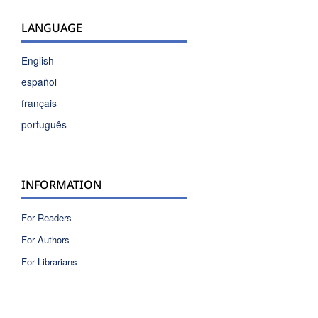
LANGUAGE
English
español
français
português
INFORMATION
For Readers
For Authors
For Librarians
ISSN 2810-6040 electronic version