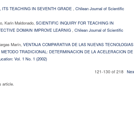
, ITS TEACHING IN SEVENTH GRADE
,
Chilean Journal of Scientific
do, Karin Maldonado,
SCIENTIFIC INQUIRY FOR TEACHING IN
FECTIVE DOMAIN IMPROVE LEARNIG
,
Chilean Journal of Scientific
Vargas Marín,
VENTAJA COMPARATIVA DE LAS NUEVAS TECNOLOGIAS
L METODO TRADICIONAL: DETERMINACION DE LA ACELERACION DE
ucation: Vol. 1 No. 1 (2002)
121-130 of 218
Nex
s article.
ISSN 2810-6040 electronic version
ISSN 0717-9618 printed version