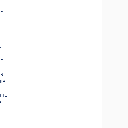
OF
N
R,
GN
HER
THE
AL
c