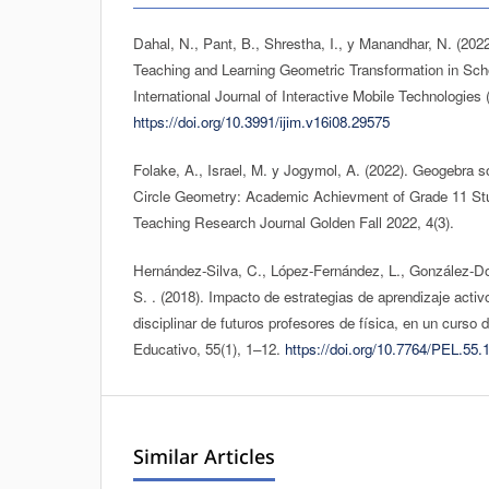
Dahal, N., Pant, B., Shrestha, I., y Manandhar, N. (202
Teaching and Learning Geometric Transformation in Sc
International Journal of Interactive Mobile Technologies 
https://doi.org/10.3991/ijim.v16i08.29575
Folake, A., Israel, M. y Jogymol, A. (2022). Geogebra 
Circle Geometry: Academic Achievment of Grade 11 St
Teaching Research Journal Golden Fall 2022, 4(3).
Hernández-Silva, C., López-Fernández, L., González-Do
S. . (2018). Impacto de estrategias de aprendizaje acti
disciplinar de futuros profesores de física, en un curso
Educativo, 55(1), 1–12.
https://doi.org/10.7764/PEL.55.
Similar Articles