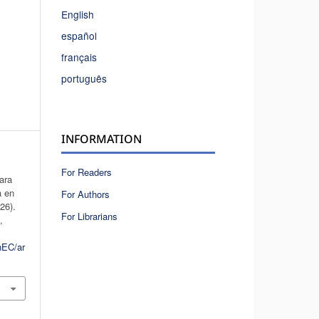
English
español
français
português
INFORMATION
For Readers
ara
a en
For Authors
26).
For Librarians
n
,
hEC/ar