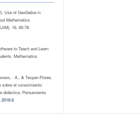
2). Use of GeoGebra in
hool Mathematics.
(iJIM). 16. 65-78.
software to Teach and Learn
udents. Mathematics
noso, . A., & Tecpan-Flores,
vo sobre el conocimiento
 de didáctica. Pensamiento
1.2018.6