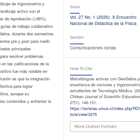
dizaje de trigonometría y
Issue
endizaje activo con el
Vol. 27 No. 1 (2026): X Encuentro
as de reprobación (≥46%).
Nacional de Didáctica de la Física
guías de trabajo colaborativo
Gebra, durante dos semestres
Section
entos pre y post para medir
Comunicaciones cortas
ltados principales
 para resolver problemas
 en las calificaciones de la
How To Cite
ositivo fue más notable en
Metodologías activas con GeoGebra p
lusión es que la integración
enseñanza de vectores y trigonometrí
ectiva para lograr
estudiantes de Tecnología Médica. (20
itiva, aunque su
Chilean Journal of Scientific Educatio
os contenidos y enfrentar la
27
(1), 146-151.
https://revistas.umce.cl/index.php/RC
ticle/view/3275
More Citation Formats