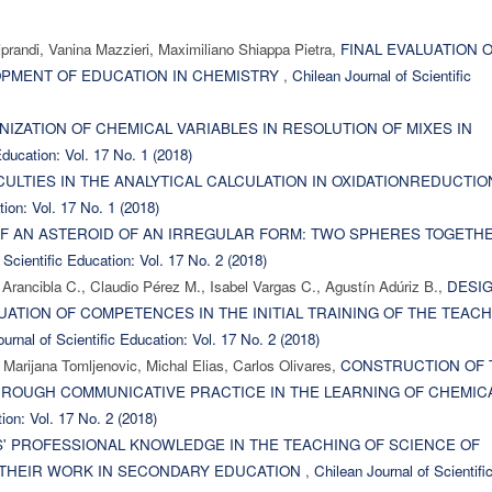
randi, Vanina Mazzieri, Maximiliano Shiappa Pietra,
FINAL EVALUATION 
OPMENT OF EDUCATION IN CHEMISTRY
,
Chilean Journal of Scientific
IZATION OF CHEMICAL VARIABLES IN RESOLUTION OF MIXES IN
Education: Vol. 17 No. 1 (2018)
CULTIES IN THE ANALYTICAL CALCULATION IN OXIDATIONREDUCTIO
tion: Vol. 17 No. 1 (2018)
OF AN ASTEROID OF AN IRREGULAR FORM: TWO SPHERES TOGETHE
 Scientific Education: Vol. 17 No. 2 (2018)
Arancibla C., Claudio Pérez M., Isabel Vargas C., Agustín Adúriz B.,
DESI
LUATION OF COMPETENCES IN THE INITIAL TRAINING OF THE TEAC
urnal of Scientific Education: Vol. 17 No. 2 (2018)
 Marijana Tomljenovic, Michal Elias, Carlos Olivares,
CONSTRUCTION OF 
HROUGH COMMUNICATIVE PRACTICE IN THE LEARNING OF CHEMIC
ion: Vol. 17 No. 2 (2018)
' PROFESSIONAL KNOWLEDGE IN THE TEACHING OF SCIENCE OF
 THEIR WORK IN SECONDARY EDUCATION
,
Chilean Journal of Scientifi