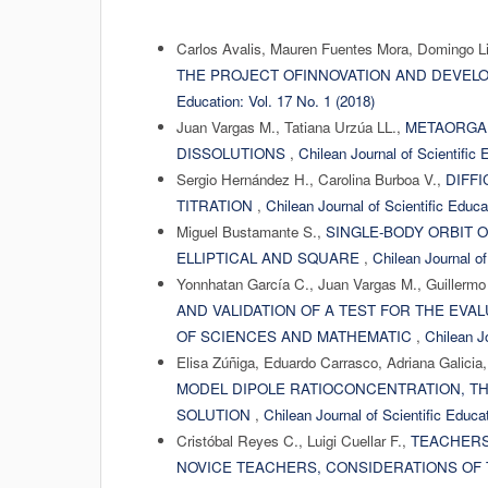
Carlos Avalis, Mauren Fuentes Mora, Domingo Lip
THE PROJECT OFINNOVATION AND DEVEL
Education: Vol. 17 No. 1 (2018)
Juan Vargas M., Tatiana Urzúa LL.,
METAORGAN
DISSOLUTIONS
,
Chilean Journal of Scientific 
Sergio Hernández H., Carolina Burboa V.,
DIFFI
TITRATION
,
Chilean Journal of Scientific Educa
Miguel Bustamante S.,
SINGLE-BODY ORBIT 
ELLIPTICAL AND SQUARE
,
Chilean Journal of
Yonnhatan García C., Juan Vargas M., Guillermo 
AND VALIDATION OF A TEST FOR THE EVA
OF SCIENCES AND MATHEMATIC
,
Chilean Jo
Elisa Zúñiga, Eduardo Carrasco, Adriana Galicia,
MODEL DIPOLE RATIOCONCENTRATION, T
SOLUTION
,
Chilean Journal of Scientific Educat
Cristóbal Reyes C., Luigi Cuellar F.,
TEACHERS
NOVICE TEACHERS, CONSIDERATIONS OF