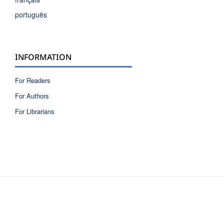
français
português
INFORMATION
For Readers
For Authors
For Librarians
ISSN 2810-6040 electronic version
ISSN 0717-9618 printed version