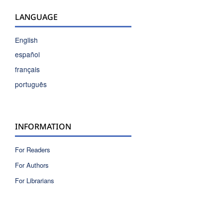
LANGUAGE
English
español
français
português
INFORMATION
For Readers
For Authors
For Librarians
ISSN 2810-6040 electronic version