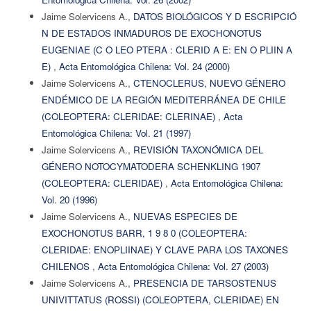
Jaime Solervicens A.,
DATOS BIOLÓGICOS Y D ESCRIPCIÓ
N DE ESTADOS INMADUROS DE EXOCHONOTUS
EUGENIAE (C O LEO PTERA : CLERID A E: EN O PLIIN A
E)
,
Acta Entomológica Chilena: Vol. 24 (2000)
Jaime Solervicens A.,
CTENOCLERUS, NUEVO GÉNERO
ENDÉMICO DE LA REGIÓN MEDITERRÁNEA DE CHILE
(COLEOPTERA: CLERIDAE: CLERINAE)
,
Acta
Entomológica Chilena: Vol. 21 (1997)
Jaime Solervicens A.,
REVISIÓN TAXONÓMICA DEL
GÉNERO NOTOCYMATODERA SCHENKLING 1907
(COLEOPTERA: CLERIDAE)
,
Acta Entomológica Chilena:
Vol. 20 (1996)
Jaime Solervicens A.,
NUEVAS ESPECIES DE
EXOCHONOTUS BARR, 1 9 8 0 (COLEOPTERA:
CLERIDAE: ENOPLIINAE) Y CLAVE PARA LOS TAXONES
CHILENOS
,
Acta Entomológica Chilena: Vol. 27 (2003)
Jaime Solervicens A.,
PRESENCIA DE TARSOSTENUS
UNIVITTATUS (ROSSI) (COLEOPTERA, CLERIDAE) EN