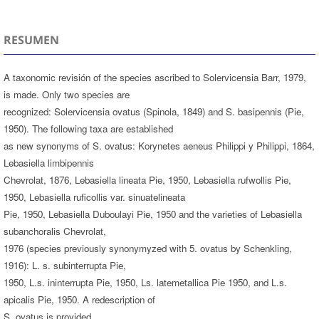
RESUMEN
A taxonomic revisión of the species ascribed to Solervicensia Barr, 1979,
is made. Only two species are
recognized: Solervicensia ovatus (Spinola, 1849) and S. basipennis (Pie,
1950). The following taxa are established
as new synonyms of S. ovatus: Korynetes aeneus Philippi y Philippi, 1864,
Lebasiella limbipennis
Chevrolat, 1876, Lebasiella lineata Pie, 1950, Lebasiella rufwollis Pie,
1950, Lebasiella ruficollis var. sinuatelineata
Pie, 1950, Lebasiella Duboulayi Pie, 1950 and the varieties of Lebasiella
subanchoralis Chevrolat,
1976 (species previously synonymyzed with 5. ovatus by Schenkling,
1916): L. s. subinterrupta Pie,
1950, L.s. ininterrupta Pie, 1950, Ls. latemetallica Pie 1950, and L.s.
apicalis Pie, 1950. A redescription of
S. ovatus is provided.