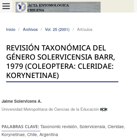
Inicio
/
Archivos
/
Vol. 25 (2001)
/
Artículos
REVISIÓN TAXONÓMICA DEL
GÉNERO SOLERVICENSIA BARR,
1979 (COLEOPTERA: CLERIDAE:
KORYNETINAE)
Jaime Solervicens A.
Autores/as
Universidad Metropolitana de Ciencias de la Educación
Taxonomic revisión, Solervicensia, Cleridae,
PALABRAS CLAVE:
Korynetinae, Chile, Argentina