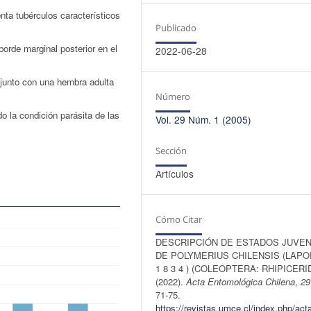
nta tubérculos característicos
Publicado
orde marginal posterior en el
2022-06-28
junto con una hembra adulta
Número
o la condición parásita de las
Vol. 29 Núm. 1 (2005)
Sección
Artículos
Cómo Citar
DESCRIPCIÓN DE ESTADOS JUVEN
DE POLYMERIUS CHILENSIS (LAPO
1 8 3 4 ) (COLEOPTERA: RHIPICERI
(2022).
Acta Entomológica Chilena
,
29
71-75.
https://revistas.umce.cl/index.php/act