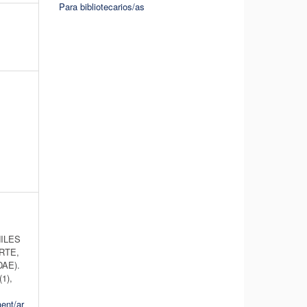
Para bibliotecarios/as
ILES
RTE,
DAE).
(1),
aent/ar