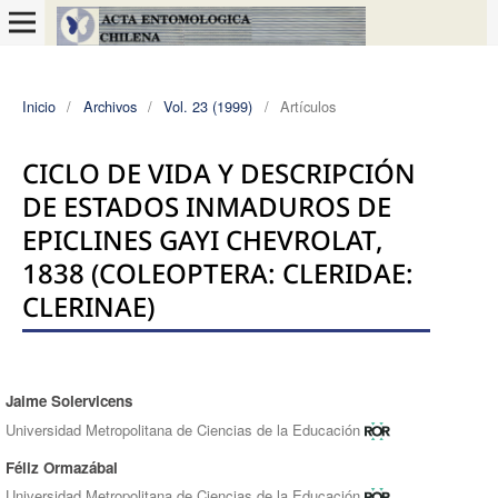
Inicio
/
Archivos
/
Vol. 23 (1999)
/
Artículos
CICLO DE VIDA Y DESCRIPCIÓN
DE ESTADOS INMADUROS DE
EPICLINES GAYI CHEVROLAT,
1838 (COLEOPTERA: CLERIDAE:
CLERINAE)
Jaime Solervicens
Autores/as
Universidad Metropolitana de Ciencias de la Educación
Féliz Ormazábal
Universidad Metropolitana de Ciencias de la Educación