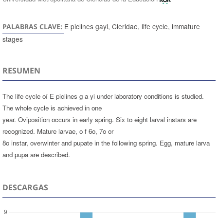
E piclines gayi, Cleridae, life cycle, immature
PALABRAS CLAVE:
stages
RESUMEN
The life cycle oí E piclines g a yi under laboratory conditions is studied.
The whole cycle is achieved in one
year. Oviposition occurs in early spring. Six to eight larval instars are
recognized. Mature larvae, o f 6o, 7o or
8o instar, overwinter and pupate in the following spring. Egg, mature larva
and pupa are described.
DESCARGAS