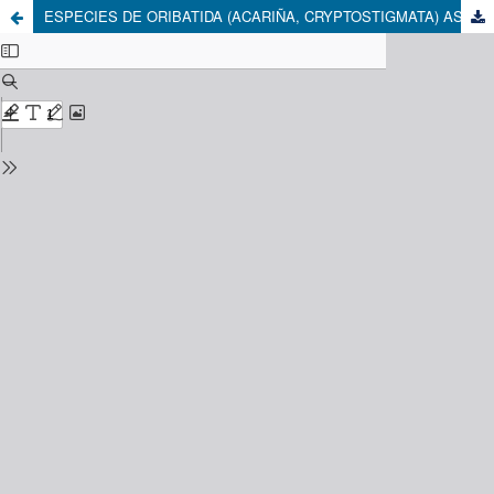
ESPECIES DE ORIBATIDA (ACARIÑA, CRYPTOSTIGMATA) ASOCIADAS A ESPECIES DE PLANTAS, EN QUEBRADAS CON VEGETACIÓN DE NEBLINA DE LA PROVINCIA DE ANTOFAGASTA, CHILE