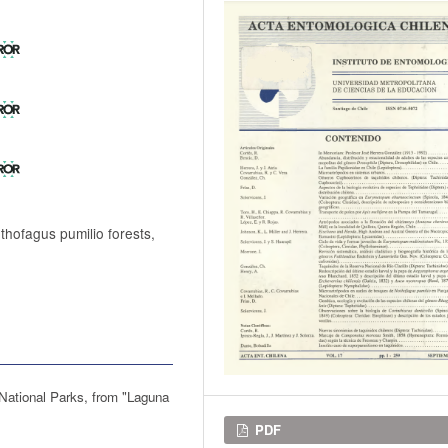
thofagus pumilio forests,
t National Parks, from "Laguna
Descargas
PDF