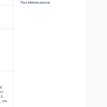
Para bibliotecarios/as
DE
IO
LE.
, 195-