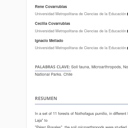
Rene Covarrubias
Autores/as
Universidad Metropolitana de Ciencias de la Educación
Cecilia Covarrubias
Universidad Metropolitana de Ciencias de la Educación
Ignacio Mellado
Universidad Metropolitana de Ciencias de la Educación
Soil fauna, Microarthropods, No
PALABRAS CLAVE:
National Parks. Chile
RESUMEN
In a set of 11 forests of Nothofagus pumilio, in differen
Laja" to
"Pérez Rosales", the soil microarthropods were studied.