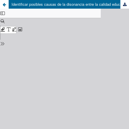
Identificar posibles causas de la disonancia entre la calidad educativa de Chile y las propuestas de organismos internacionales, basada en los resultados de instrumentos de medición estandarizados