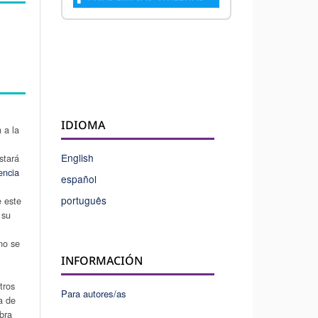
IDIOMA
 a la
English
stará
encia
español
português
e este
 su
u
 no se
INFORMACIÓN
tros
Para autores/as
a de
obra