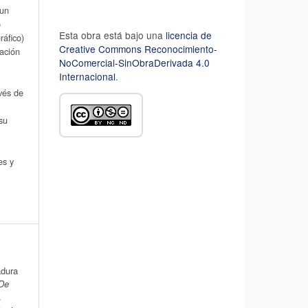
 un
o
Esta obra está bajo una
licencia de
áfico)
Creative Commons Reconocimiento-
cación
NoComercial-SinObraDerivada 4.0
Internacional
.
avés de
su
es y
adura
 De
.