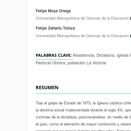
Felipe Moya Ortega
Autores/as
Universidad Metropolitana de Ciencias de la Educación
Felipe Zañartu Toloza
Universidad Metropolitana de Ciencias de la Educación
Resistencia, Dictadura, Iglesia 
PALABRAS CLAVE:
Pastoral Obrera, población La Victoria
RESUMEN
Tras el golpe de Estado de 1973, la Iglesia católica chi
la doctrina social implementada durante el siglo XX, opt
víctimas de la dictadura, posicionándose, en medio de la 
el país, como el elemento de mayor contención y resiste
represión que se ejerció durante aquellos años. Esta in