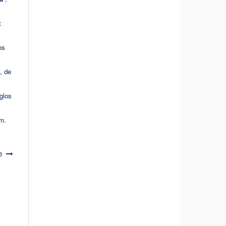
:
os
, de
glos
m.
e