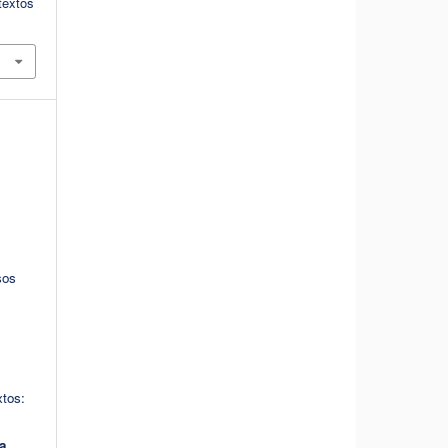
textos
sos
tos:
a
,