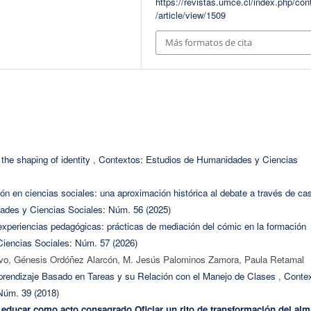
https://revistas.umce.cl/index.php/con
/article/view/1509
Más formatos de cita
 the shaping of identity
,
Contextos: Estudios de Humanidades y Ciencias
ión en ciencias sociales: una aproximación histórica al debate a través de ca
ades y Ciencias Sociales: Núm. 56 (2025)
experiencias pedagógicas: prácticas de mediación del cómic en la formación
iencias Sociales: Núm. 57 (2026)
avo, Génesis Ordóñez Alarcón, M. Jesús Palominos Zamora, Paula Retamal
prendizaje Basado en Tareas y su Relación con el Manejo de Clases
,
Contex
Núm. 39 (2018)
r: educar como acto consagrado
Oficiar un rito de transformación del alm