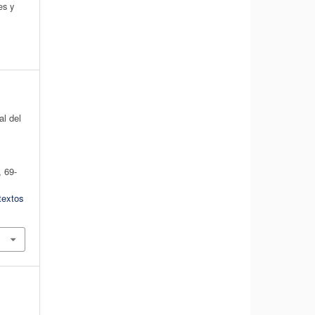
es y
al del
, 69-
textos