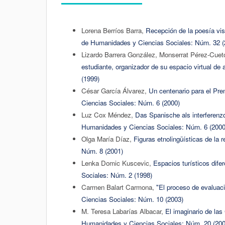
Lorena Berríos Barra,
Recepción de la poesía vi
de Humanidades y Ciencias Sociales: Núm. 32 (
Lizardo Barrera González, Monserrat Pérez-Cueto
estudiante, organizador de su espacio virtual de
(1999)
César García Álvarez,
Un centenario para el Pr
Ciencias Sociales: Núm. 6 (2000)
Luz Cox Méndez,
Das Spanische als interferenz
Humanidades y Ciencias Sociales: Núm. 6 (2000
Olga María Díaz,
Figuras etnolingüísticas de la r
Núm. 8 (2001)
Lenka Domic Kuscevic,
Espacios turísticos difer
Sociales: Núm. 2 (1998)
Carmen Balart Carmona,
"El proceso de evaluac
Ciencias Sociales: Núm. 10 (2003)
M. Teresa Labarías Albacar,
El imaginario de la
Humanidades y Ciencias Sociales: Núm. 20 (200