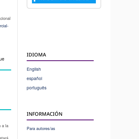
acional
cial-
IDIOMA
Que
English
español
português
INFORMACIÓN
 a la
Para autores/as
stará