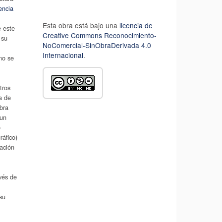
encia
Esta obra está bajo una
licencia de
e este
Creative Commons Reconocimiento-
 su
NoComercial-SinObraDerivada 4.0
u
Internacional
.
 no se
tros
a de
obra
 un
o
áfico)
cación
avés de
su