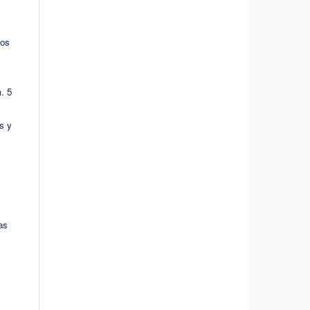
ios
. 5
s y
as