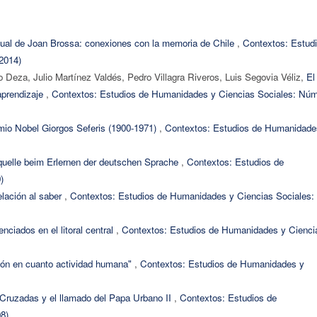
sual de Joan Brossa: conexiones con la memoria de Chile
,
Contextos: Estud
2014)
 Deza, Julio Martínez Valdés, Pedro Villagra Riveros, Luis Segovia Véliz,
El
 aprendizaje
,
Contextos: Estudios de Humanidades y Ciencias Sociales: Núm
emio Nobel Giorgos Seferis (1900-1971)
,
Contextos: Estudios de Humanidade
quelle beim Erlernen der deutschen Sprache
,
Contextos: Estudios de
)
elación al saber
,
Contextos: Estudios de Humanidades y Ciencias Sociales:
enciados en el litoral central
,
Contextos: Estudios de Humanidades y Cienci
ión en cuanto actividad humana"
,
Contextos: Estudios de Humanidades y
s Cruzadas y el llamado del Papa Urbano II
,
Contextos: Estudios de
8)