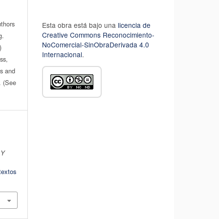
uthors
Esta obra está bajo una
licencia de
Creative Commons Reconocimiento-
g.
NoComercial-SinObraDerivada 4.0
)
Internacional
.
ss,
es and
n. (See
 Y
textos