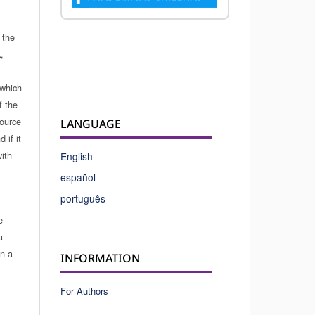
 the
,
which
f the
source
LANGUAGE
 if it
ith
English
español
português
e
a
in a
INFORMATION
For Authors