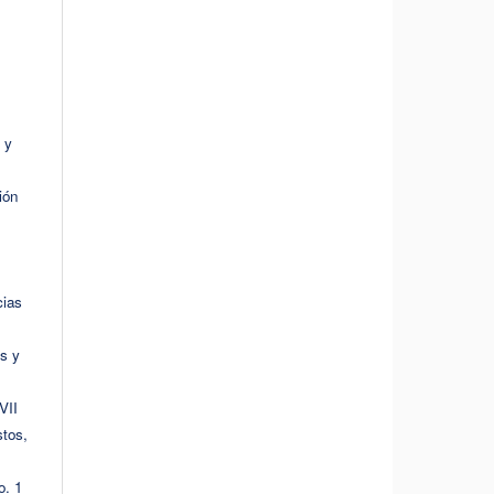
 y
ión
cias
s y
VII
stos,
o. 1