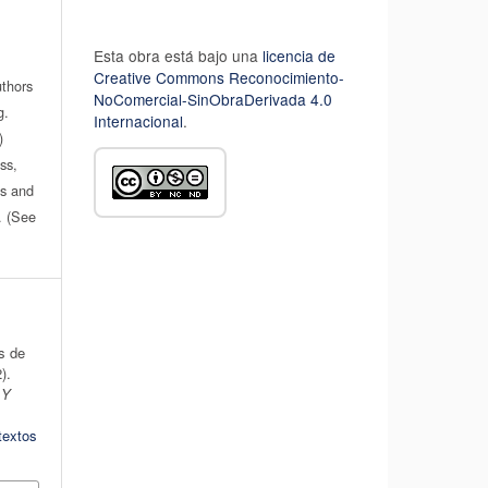
Esta obra está bajo una
licencia de
Creative Commons Reconocimiento-
uthors
NoComercial-SinObraDerivada 4.0
g.
Internacional
.
)
ss,
es and
n. (See
s de
).
 Y
textos