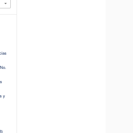
cias
 No.
as
s y
8)