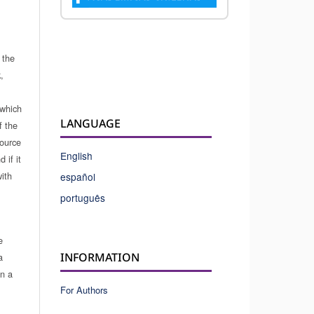
 the
,
which
LANGUAGE
f the
source
English
 if it
ith
español
português
e
INFORMATION
a
in a
For Authors