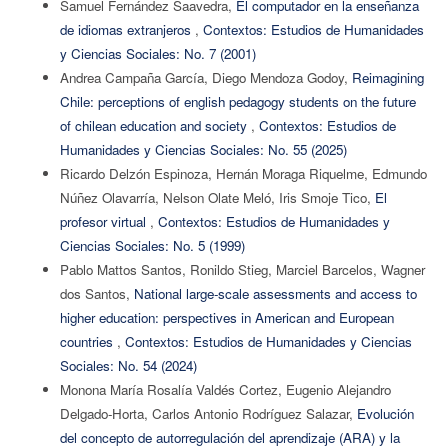
Samuel Fernández Saavedra,
El computador en la enseñanza
de idiomas extranjeros
,
Contextos: Estudios de Humanidades
y Ciencias Sociales: No. 7 (2001)
Andrea Campaña García, Diego Mendoza Godoy,
Reimagining
Chile: perceptions of english pedagogy students on the future
of chilean education and society
,
Contextos: Estudios de
Humanidades y Ciencias Sociales: No. 55 (2025)
Ricardo Delzón Espinoza, Hernán Moraga Riquelme, Edmundo
Núñez Olavarría, Nelson Olate Meló, Iris Smoje Tico,
El
profesor virtual
,
Contextos: Estudios de Humanidades y
Ciencias Sociales: No. 5 (1999)
Pablo Mattos Santos, Ronildo Stieg, Marciel Barcelos, Wagner
dos Santos,
National large-scale assessments and access to
higher education: perspectives in American and European
countries
,
Contextos: Estudios de Humanidades y Ciencias
Sociales: No. 54 (2024)
Monona María Rosalía Valdés Cortez, Eugenio Alejandro
Delgado-Horta, Carlos Antonio Rodríguez Salazar,
Evolución
del concepto de autorregulación del aprendizaje (ARA) y la