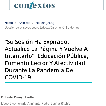
Home
/
Archives
/
No. 50 (2022)
/
Dossier de ensayos sobre Educación en el Chile de hoy
“Su Sesión Ha Expirado:
Actualice La Página Y Vuelva A
Intentarlo”: Educación Pública,
Fomento Lector Y Afectividad
Durante La Pandemia De
COVID-19
Roberto Garay Urrutia
Authors
Liceo Bicentenario Almirante Pedro Espina Ritchie