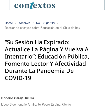
Home
/
Archives
/
No. 50 (2022)
/
Dossier de ensayos sobre Educación en el Chile de hoy
“Su Sesión Ha Expirado:
Actualice La Página Y Vuelva A
Intentarlo”: Educación Pública,
Fomento Lector Y Afectividad
Durante La Pandemia De
COVID-19
Roberto Garay Urrutia
Authors
Liceo Bicentenario Almirante Pedro Espina Ritchie