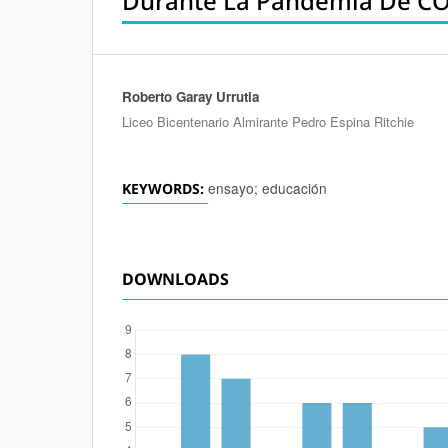
Durante La Pandemia De C
Roberto Garay Urrutia
Authors
Liceo Bicentenario Almirante Pedro Espina Ritchie
ensayo; educación
KEYWORDS:
DOWNLOADS