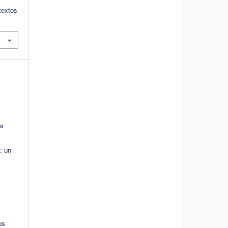
textos
as
: un
os