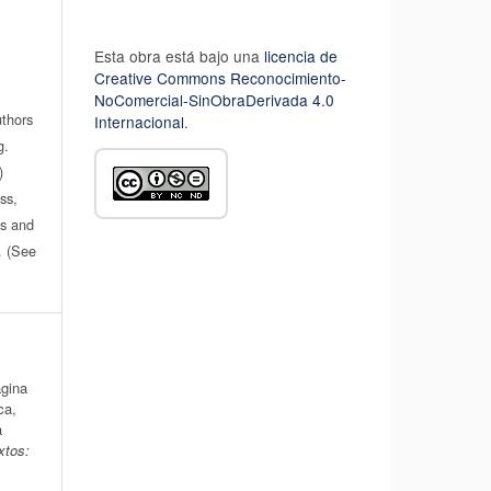
Esta obra está bajo una
licencia de
Creative Commons Reconocimiento-
NoComercial-SinObraDerivada 4.0
uthors
Internacional
.
g.
)
ss,
es and
n. (See
ágina
ca,
a
xtos: