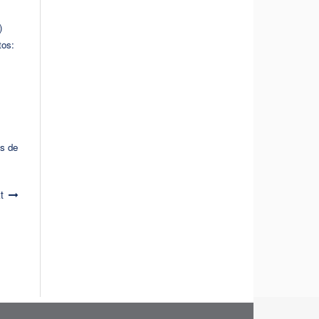
)
tos:
os de
t