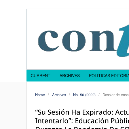
CURRENT
ARCHIVES
POLITICAS EDITOR
Home
/
Archives
/
No. 50 (2022)
/
Dossier de ensa
“Su Sesión Ha Expirado: Act
Intentarlo”: Educación Públ