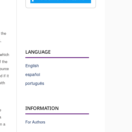
 the
,
LANGUAGE
which
f the
English
source
español
 if it
ith
português
INFORMATION
e
a
For Authors
in a