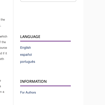
 the
,
which
LANGUAGE
f the
English
source
 if it
español
ith
português
e
INFORMATION
a
in a
For Authors