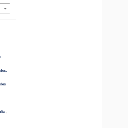
o-
les:
ades
afía
,