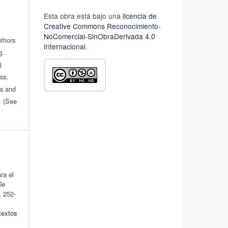
Esta obra está bajo una
licencia de
Creative Commons Reconocimiento-
NoComercial-SinObraDerivada 4.0
uthors
Internacional
.
g.
)
ss,
es and
n. (See
ra el
De
, 252-
textos