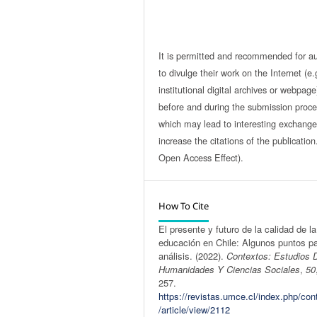
It is permitted and recommended for a
to divulge their work on the Internet (e.
institutional digital archives or webpage
before and during the submission proce
which may lead to interesting exchang
increase the citations of the publicatio
Open Access Effect).
How To Cite
El presente y futuro de la calidad de la
educación en Chile: Algunos puntos pa
análisis. (2022).
Contextos: Estudios 
Humanidades Y Ciencias Sociales
,
50
257.
https://revistas.umce.cl/index.php/con
/article/view/2112