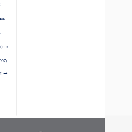
:
ios
s:
ijote
007)
t