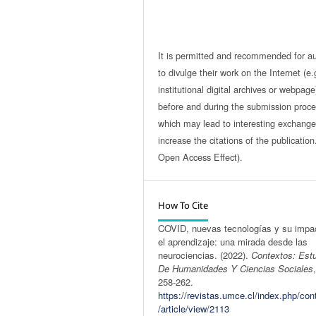
It is permitted and recommended for a
to divulge their work on the Internet (e.
institutional digital archives or webpage
before and during the submission proce
which may lead to interesting exchang
increase the citations of the publicatio
Open Access Effect).
How To Cite
COVID, nuevas tecnologías y su impa
el aprendizaje: una mirada desde las
neurociencias. (2022).
Contextos: Est
De Humanidades Y Ciencias Sociales
258-262.
https://revistas.umce.cl/index.php/con
/article/view/2113