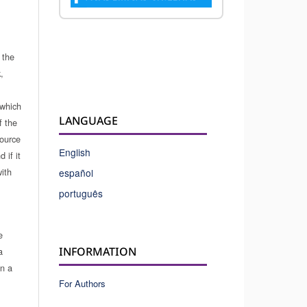
 the
,
which
LANGUAGE
f the
source
English
 if it
ith
español
português
e
INFORMATION
a
in a
For Authors