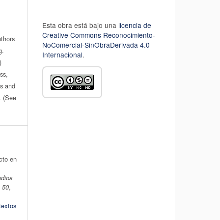
Esta obra está bajo una
licencia de
Creative Commons Reconocimiento-
uthors
NoComercial-SinObraDerivada 4.0
g.
Internacional
.
)
ss,
es and
n. (See
cto en
udios
,
50
,
textos