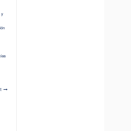
 y
ión
cias
t