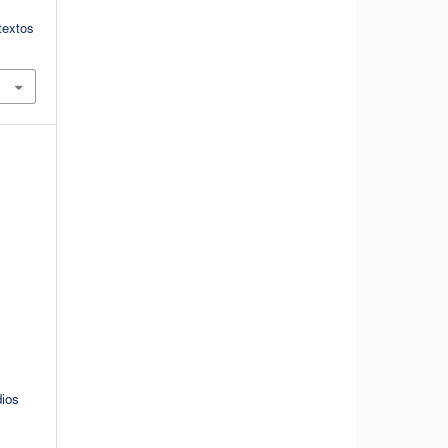
textos
dios