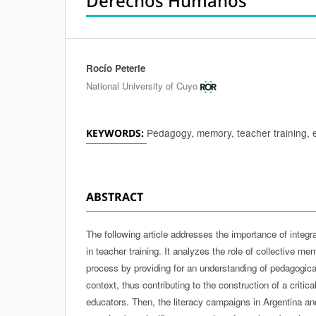
Derechos Humanos
Rocío Peterle
Authors
National University of Cuyo
Pedagogy, memory, teacher training, e
KEYWORDS:
ABSTRACT
The following article addresses the importance of integ
in teacher training. It analyzes the role of collective me
process by providing for an understanding of pedagogica
context, thus contributing to the construction of a critic
educators. Then, the literacy campaigns in Argentina an