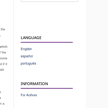
 the
,
LANGUAGE
which
English
f the
español
source
português
 if it
ith
INFORMATION
e
For Authors
a
in a