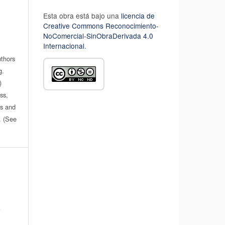
Esta obra está bajo una
licencia de
Creative Commons Reconocimiento-
NoComercial-SinObraDerivada 4.0
Internacional
.
uthors
g.
)
ss,
es and
n. (See
: