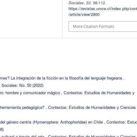
Sociales
,
53
, 98-112.
https://revistas.umce.cl/index.php/con
/article/view/2900
More Citation Formats
es? La integración de la ficción en la filosofía del lenguaje fregeana
,
Sociales: No. 50 (2022)
ro: hombre y comunicador mágico
,
Contextos: Estudios de Humanidades y
a herramienta pedagógica?
,
Contextos: Estudios de Humanidades y Ciencias
a del género centris (Hymenoptera: Anthophoridae) en Chile
,
Contextos: Estu
8)
 cultural a través del arte
,
Contextos: Estudios de Humanidades y Ciencias