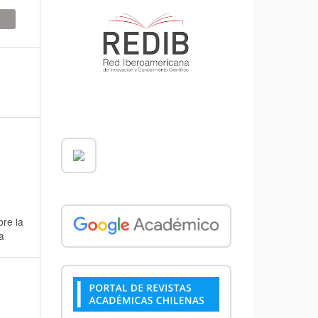
bre la
a