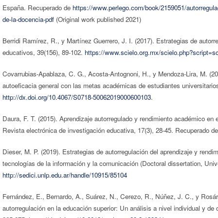
España. Recuperado de
https://www.perlego.com/book/2159051/autorregulaci
de-la-docencia-pdf
(Original work published 2021)
Berridi Ramírez, R., y Martínez Guerrero, J. I. (2017). Estrategias de autorr
educativos, 39(156), 89-102.
https://www.scielo.org.mx/scielo.php?script
Covarrubias-Apablaza, C. G., Acosta-Antognoni, H., y Mendoza-Lira, M. (201
autoeficacia general con las metas académicas de estudiantes universitarios
http://dx.doi.org/10.4067/S0718-50062019000600103
.
Daura, F. T. (2015). Aprendizaje autorregulado y rendimiento académico en es
Revista electrónica de investigación educativa, 17(3), 28-45. Recuperado d
Dieser, M. P. (2019). Estrategias de autorregulación del aprendizaje y ren
tecnologías de la información y la comunicación (Doctoral dissertation, Un
http://sedici.unlp.edu.ar/handle/10915/85104
Fernández, E., Bernardo, A., Suárez, N., Cerezo, R., Núñez, J. C., y Rosári
autorregulación en la educación superior: Un análisis a nivel individual y d