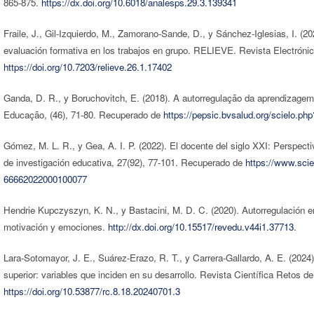
865-875.
https://dx.doi.org/10.6018/analesps.29.3.139341
Fraile, J., Gil-Izquierdo, M., Zamorano-Sande, D., y Sánchez-Iglesias, I. (2
evaluación formativa en los trabajos en grupo. RELIEVE. Revista Electrónic
https://doi.org/10.7203/relieve.26.1.17402
Ganda, D. R., y Boruchovitch, E. (2018). A autorregulação da aprendizagem:
Educação, (46), 71-80. Recuperado de
https://pepsic.bvsalud.org/scielo.
Gómez, M. L. R., y Gea, A. I. P. (2022). El docente del siglo XXI: Perspecti
de investigación educativa, 27(92), 77-101. Recuperado de
https://www.scie
66662022000100077
Hendrie Kupczyszyn, K. N., y Bastacini, M. D. C. (2020). Autorregulación en
motivación y emociones.
http://dx.doi.org/10.15517/revedu.v44i1.37713
.
Lara-Sotomayor, J. E., Suárez-Erazo, R. T., y Carrera-Gallardo, A. E. (2024
superior: variables que inciden en su desarrollo. Revista Científica Retos de 
https://doi.org/10.53877/rc.8.18.20240701.3