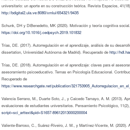
universitario: un aporte en su construcción teórica. Revista Espacios, 41(1
http://bdigital2.ula.ve:8080/xmlui/654321/9435
Schunk, DH y DiBenedetto, MK (2020). Motivación y teoría cognitiva social
https://doi.org/10.1016/j.cedpsych.2019.101832
Trías, DE. (2017). Autorregulación en el aprendizaje, análisis de su desarrol
dissertation, Universidad Autónoma de Madrid). Recuperado de
http://hdl.h
Trías, DE. (2018). Autorregulación en el aprendizaje: claves para el asesor
asesoramiento psicoeducativo. Temas en Psicología Educacional. Contribuci
Recuperado de
https://www.researchgate.net/publication/321753905_Autorregulacion_en_e
Valencia Serrano, M., Duarte Soto, J., y Caicedo Tamayo, A. M. (2013). Ap
evaluaciones de estudiantes universitarios. Pensamiento Psicológico, 11(2
script=sci_arttext&pid=S1657-89612013000200004
Valiente-Barroso, C., Suárez-Riveiro, J. M., y Martínez-Vicente, M. (2020). 