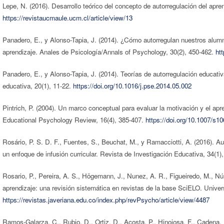
Lepe, N. (2016). Desarrollo teórico del concepto de autorregulación del apr
https://revistaucmaule.ucm.cl/article/view/13
Panadero, E., y Alonso-Tapia, J. (2014). ¿Cómo autorregulan nuestros alu
aprendizaje. Anales de Psicología/Annals of Psychology, 30(2), 450-462.
ht
Panadero, E., y Alonso-Tapia, J. (2014). Teorías de autorregulación educativ
educativa, 20(1), 11-22.
https://doi.org/10.1016/j.pse.2014.05.002
Pintrich, P. (2004). Un marco conceptual para evaluar la motivación y el apre
Educational Psychology Review, 16(4), 385-407.
https://doi.org/10.1007/s1
Rosário, P. S. D. F., Fuentes, S., Beuchat, M., y Ramacciotti, A. (2016). Au
un enfoque de infusión curricular. Revista de Investigación Educativa, 34(1)
Rosario, P., Pereira, A. S., Högemann, J., Nunez, A. R., Figueiredo, M., Núñ
aprendizaje: una revisión sistemática en revistas de la base SciELO. Unive
https://revistas.javeriana.edu.co/index.php/revPsycho/article/view/4487
Ramos-Galarza, C., Rubio, D., Ortiz, D., Acosta, P., Hinojosa, F., Cadena, 