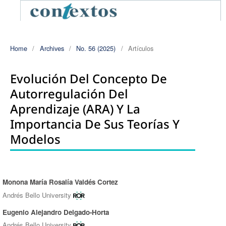
Home
/
Archives
/
No. 56 (2025)
/
Artículos
Evolución Del Concepto De
Autorregulación Del
Aprendizaje (ARA) Y La
Importancia De Sus Teorías Y
Modelos
Monona María Rosalía Valdés Cortez
Authors
Andrés Bello University
Eugenio Alejandro Delgado-Horta
Andrés Bello University