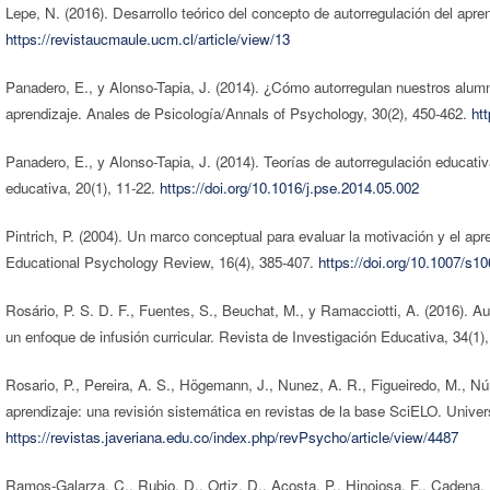
Lepe, N. (2016). Desarrollo teórico del concepto de autorregulación del apr
https://revistaucmaule.ucm.cl/article/view/13
Panadero, E., y Alonso-Tapia, J. (2014). ¿Cómo autorregulan nuestros alu
aprendizaje. Anales de Psicología/Annals of Psychology, 30(2), 450-462.
ht
Panadero, E., y Alonso-Tapia, J. (2014). Teorías de autorregulación educativ
educativa, 20(1), 11-22.
https://doi.org/10.1016/j.pse.2014.05.002
Pintrich, P. (2004). Un marco conceptual para evaluar la motivación y el apre
Educational Psychology Review, 16(4), 385-407.
https://doi.org/10.1007/s1
Rosário, P. S. D. F., Fuentes, S., Beuchat, M., y Ramacciotti, A. (2016). Au
un enfoque de infusión curricular. Revista de Investigación Educativa, 34(1)
Rosario, P., Pereira, A. S., Högemann, J., Nunez, A. R., Figueiredo, M., Núñ
aprendizaje: una revisión sistemática en revistas de la base SciELO. Unive
https://revistas.javeriana.edu.co/index.php/revPsycho/article/view/4487
Ramos-Galarza, C., Rubio, D., Ortiz, D., Acosta, P., Hinojosa, F., Cadena, 