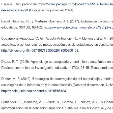
España. Recuperado de
https://www.perlego.com/book/2159051/autorregulaci
de-la-docencia-pdf
(Original work published 2021)
Berridi Ramírez, R., y Martínez Guerrero, J. I. (2017). Estrategias de autorr
educativos, 39(156), 89-102.
https://www.scielo.org.mx/scielo.php?script
Covarrubias-Apablaza, C. G., Acosta-Antognoni, H., y Mendoza-Lira, M. (201
autoeficacia general con las metas académicas de estudiantes universitarios
http://dx.doi.org/10.4067/S0718-50062019000600103
.
Daura, F. T. (2015). Aprendizaje autorregulado y rendimiento académico en es
Revista electrónica de investigación educativa, 17(3), 28-45. Recuperado d
Dieser, M. P. (2019). Estrategias de autorregulación del aprendizaje y ren
tecnologías de la información y la comunicación (Doctoral dissertation, Un
http://sedici.unlp.edu.ar/handle/10915/85104
Fernández, E., Bernardo, A., Suárez, N., Cerezo, R., Núñez, J. C., y Rosári
autorregulación en la educación superior: Un análisis a nivel individual y d