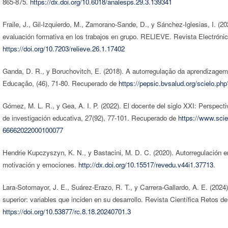
865-875.
https://dx.doi.org/10.6018/analesps.29.3.139341
Fraile, J., Gil-Izquierdo, M., Zamorano-Sande, D., y Sánchez-Iglesias, I. (2
evaluación formativa en los trabajos en grupo. RELIEVE. Revista Electrónic
https://doi.org/10.7203/relieve.26.1.17402
Ganda, D. R., y Boruchovitch, E. (2018). A autorregulação da aprendizagem:
Educação, (46), 71-80. Recuperado de
https://pepsic.bvsalud.org/scielo.
Gómez, M. L. R., y Gea, A. I. P. (2022). El docente del siglo XXI: Perspecti
de investigación educativa, 27(92), 77-101. Recuperado de
https://www.scie
66662022000100077
Hendrie Kupczyszyn, K. N., y Bastacini, M. D. C. (2020). Autorregulación en
motivación y emociones.
http://dx.doi.org/10.15517/revedu.v44i1.37713
.
Lara-Sotomayor, J. E., Suárez-Erazo, R. T., y Carrera-Gallardo, A. E. (2024
superior: variables que inciden en su desarrollo. Revista Científica Retos de 
https://doi.org/10.53877/rc.8.18.20240701.3