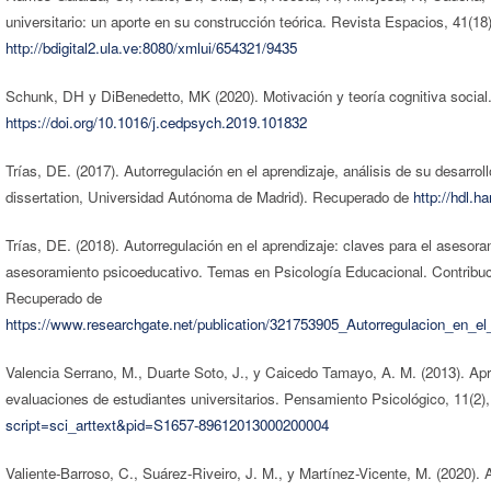
universitario: un aporte en su construcción teórica. Revista Espacios, 41(1
http://bdigital2.ula.ve:8080/xmlui/654321/9435
Schunk, DH y DiBenedetto, MK (2020). Motivación y teoría cognitiva social
https://doi.org/10.1016/j.cedpsych.2019.101832
Trías, DE. (2017). Autorregulación en el aprendizaje, análisis de su desarrol
dissertation, Universidad Autónoma de Madrid). Recuperado de
http://hdl.h
Trías, DE. (2018). Autorregulación en el aprendizaje: claves para el asesor
asesoramiento psicoeducativo. Temas en Psicología Educacional. Contribuci
Recuperado de
https://www.researchgate.net/publication/321753905_Autorregulacion_en_e
Valencia Serrano, M., Duarte Soto, J., y Caicedo Tamayo, A. M. (2013). Ap
evaluaciones de estudiantes universitarios. Pensamiento Psicológico, 11(2
script=sci_arttext&pid=S1657-89612013000200004
Valiente-Barroso, C., Suárez-Riveiro, J. M., y Martínez-Vicente, M. (2020). 