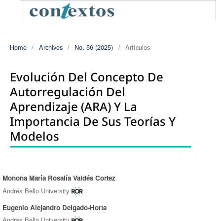
Home
/
Archives
/
No. 56 (2025)
/
Artículos
Evolución Del Concepto De
Autorregulación Del
Aprendizaje (ARA) Y La
Importancia De Sus Teorías Y
Modelos
Monona María Rosalía Valdés Cortez
Authors
Andrés Bello University
Eugenio Alejandro Delgado-Horta
Andrés Bello University