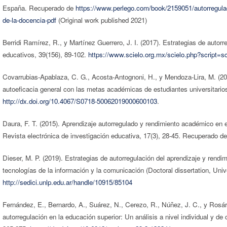
España. Recuperado de
https://www.perlego.com/book/2159051/autorregulaci
de-la-docencia-pdf
(Original work published 2021)
Berridi Ramírez, R., y Martínez Guerrero, J. I. (2017). Estrategias de autorr
educativos, 39(156), 89-102.
https://www.scielo.org.mx/scielo.php?script
Covarrubias-Apablaza, C. G., Acosta-Antognoni, H., y Mendoza-Lira, M. (201
autoeficacia general con las metas académicas de estudiantes universitarios
http://dx.doi.org/10.4067/S0718-50062019000600103
.
Daura, F. T. (2015). Aprendizaje autorregulado y rendimiento académico en es
Revista electrónica de investigación educativa, 17(3), 28-45. Recuperado d
Dieser, M. P. (2019). Estrategias de autorregulación del aprendizaje y ren
tecnologías de la información y la comunicación (Doctoral dissertation, Un
http://sedici.unlp.edu.ar/handle/10915/85104
Fernández, E., Bernardo, A., Suárez, N., Cerezo, R., Núñez, J. C., y Rosári
autorregulación en la educación superior: Un análisis a nivel individual y d