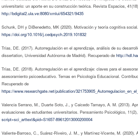
universitario: un aporte en su construcción teórica. Revista Espacios, 41(1
http://bdigital2.ula.ve:8080/xmlui/654321/9435
Schunk, DH y DiBenedetto, MK (2020). Motivación y teoría cognitiva social
https://doi.org/10.1016/j.cedpsych.2019.101832
Trías, DE. (2017). Autorregulación en el aprendizaje, análisis de su desarrol
dissertation, Universidad Autónoma de Madrid). Recuperado de
http://hdl.h
Trías, DE. (2018). Autorregulación en el aprendizaje: claves para el asesor
asesoramiento psicoeducativo. Temas en Psicología Educacional. Contribuci
Recuperado de
https://www.researchgate.net/publication/321753905_Autorregulacion_en_e
Valencia Serrano, M., Duarte Soto, J., y Caicedo Tamayo, A. M. (2013). Ap
evaluaciones de estudiantes universitarios. Pensamiento Psicológico, 11(2
script=sci_arttext&pid=S1657-89612013000200004
Valiente-Barroso, C., Suárez-Riveiro, J. M., y Martínez-Vicente, M. (2020). 