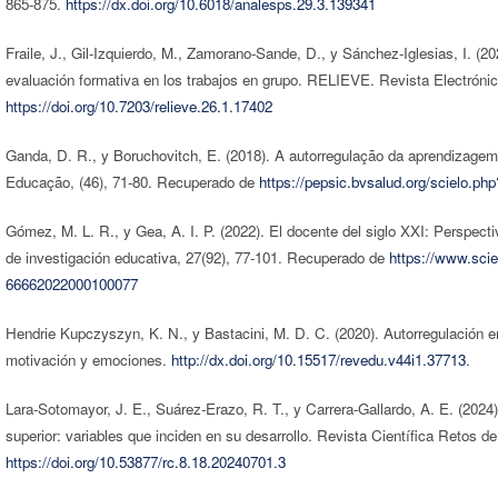
865-875.
https://dx.doi.org/10.6018/analesps.29.3.139341
Fraile, J., Gil-Izquierdo, M., Zamorano-Sande, D., y Sánchez-Iglesias, I. (2
evaluación formativa en los trabajos en grupo. RELIEVE. Revista Electrónic
https://doi.org/10.7203/relieve.26.1.17402
Ganda, D. R., y Boruchovitch, E. (2018). A autorregulação da aprendizagem:
Educação, (46), 71-80. Recuperado de
https://pepsic.bvsalud.org/scielo.
Gómez, M. L. R., y Gea, A. I. P. (2022). El docente del siglo XXI: Perspecti
de investigación educativa, 27(92), 77-101. Recuperado de
https://www.scie
66662022000100077
Hendrie Kupczyszyn, K. N., y Bastacini, M. D. C. (2020). Autorregulación en
motivación y emociones.
http://dx.doi.org/10.15517/revedu.v44i1.37713
.
Lara-Sotomayor, J. E., Suárez-Erazo, R. T., y Carrera-Gallardo, A. E. (2024
superior: variables que inciden en su desarrollo. Revista Científica Retos de 
https://doi.org/10.53877/rc.8.18.20240701.3