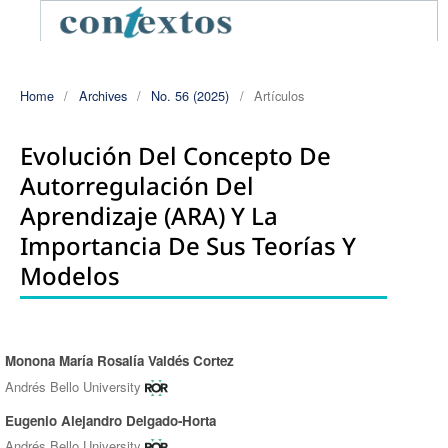
Home
/
Archives
/
No. 56 (2025)
/
Artículos
Evolución Del Concepto De
Autorregulación Del
Aprendizaje (ARA) Y La
Importancia De Sus Teorías Y
Modelos
Monona María Rosalía Valdés Cortez
Authors
Andrés Bello University
Eugenio Alejandro Delgado-Horta
Andrés Bello University