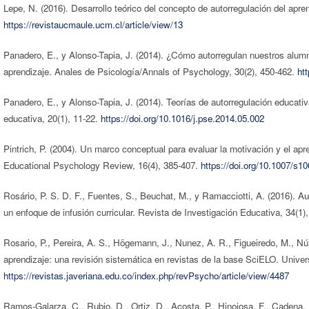
Lepe, N. (2016). Desarrollo teórico del concepto de autorregulación del apr
https://revistaucmaule.ucm.cl/article/view/13
Panadero, E., y Alonso-Tapia, J. (2014). ¿Cómo autorregulan nuestros alu
aprendizaje. Anales de Psicología/Annals of Psychology, 30(2), 450-462.
ht
Panadero, E., y Alonso-Tapia, J. (2014). Teorías de autorregulación educativ
educativa, 20(1), 11-22.
https://doi.org/10.1016/j.pse.2014.05.002
Pintrich, P. (2004). Un marco conceptual para evaluar la motivación y el apre
Educational Psychology Review, 16(4), 385-407.
https://doi.org/10.1007/s1
Rosário, P. S. D. F., Fuentes, S., Beuchat, M., y Ramacciotti, A. (2016). Au
un enfoque de infusión curricular. Revista de Investigación Educativa, 34(1)
Rosario, P., Pereira, A. S., Högemann, J., Nunez, A. R., Figueiredo, M., Núñ
aprendizaje: una revisión sistemática en revistas de la base SciELO. Unive
https://revistas.javeriana.edu.co/index.php/revPsycho/article/view/4487
Ramos-Galarza, C., Rubio, D., Ortiz, D., Acosta, P., Hinojosa, F., Cadena, 