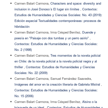
Carmen Balart Carmona,
Characters and space: diversity and
inclusion in José Donoso´s El lugar sin límites
,
Contextos:
Estudios de Humanidades y Ciencias Sociales: No. 43 (2019):
Edición especial Textualidades contemporáneas: procesos de
hibridación
Carmen Balart Carmona, Irma Césped Benítez,
Duende y
poesía en "Paisaje con dos tumbas y un perro asirio"
,
Contextos: Estudios de Humanidades y Ciencias Sociales:
No. 2 (1998)
Carmen Balart Carmona,
Tres momentos de la novela policial
en Chile: de la novela policial a la novela policial negra y al
thriller
,
Contextos: Estudios de Humanidades y Ciencias
Sociales: No. 22 (2009)
Carmen Balart Carmona, Samuel Fernández Saavedra,
Imágenes del amor en la creación literaria de Gabriela Mistral
,
Contextos: Estudios de Humanidades y Ciencias Sociales:
No. 15 (2006)
Carmen Balart Carmona, Irma Césped Benítez,
Alsino o la
búsqueda de un ideal
,
Contextos: Estudios de Humanidades y