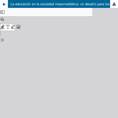
La educación en la sociedad massmediática: un desafío para los nuevos enfoques curriculares