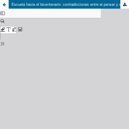
Escuela hacia el bicentenario: contradicciones entre el pensar y el quehacer educativo