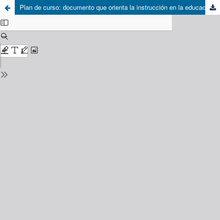
Plan de curso: documento que orienta la instrucción en la educación a distancia (caso una)