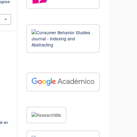
logose
al en