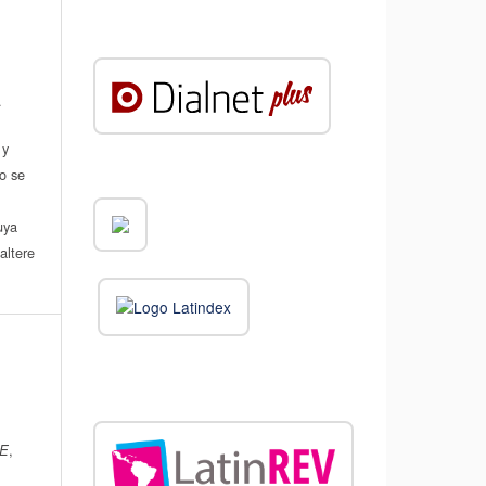
.
 y
do se
a
uya
altere
DE
,