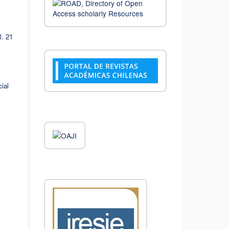
l. 21
ial