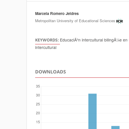
Marcela Romero Jeldres
Authors
Metropolitan University of Educational Sciences
EducaciÃ³n intercultural bilingÃ¼e en
KEYWORDS:
intercultural
DOWNLOADS