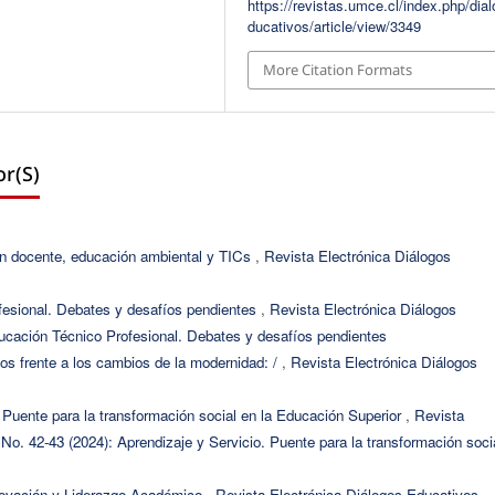
https://revistas.umce.cl/index.php/dia
ducativos/article/view/3349
More Citation Formats
r(s)
ón docente, educación ambiental y TICs
,
Revista Electrónica Diálogos
fesional. Debates y desafíos pendientes
,
Revista Electrónica Diálogos
ucación Técnico Profesional. Debates y desafíos pendientes
íos frente a los cambios de la modernidad: /
,
Revista Electrónica Diálogos
. Puente para la transformación social en la Educación Superior
,
Revista
o. 42-43 (2024): Aprendizaje y Servicio. Puente para la transformación soci
ovación y Liderazgo Académico
,
Revista Electrónica Diálogos Educativos.