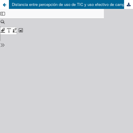
Distancia entre percepción de uso de TIC y uso efectivo de campus virtual en académicos formadores de profesores